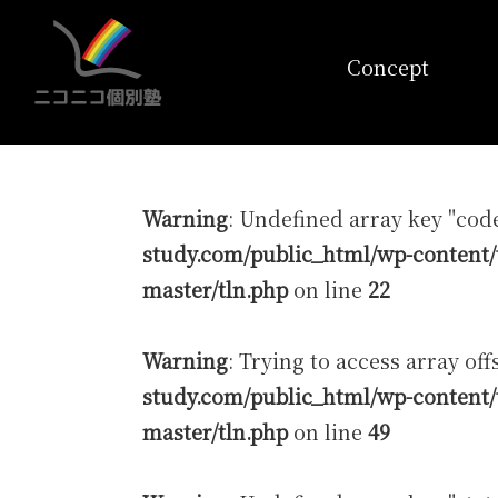
コンセプト
Concept
Warning
: Undefined array key "cod
study.com/public_html/wp-content/
master/tln.php
on line
22
Warning
: Trying to access array off
study.com/public_html/wp-content/
master/tln.php
on line
49