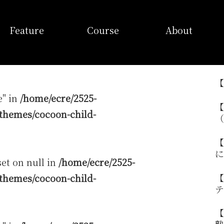
特徴
コース
当塾概要
Feature
Course
About
【
e" in
/home/ecre/2525-
【
themes/cocoon-child-
（
【
に
set on null in
/home/ecre/2525-
【
themes/cocoon-child-
テ
【