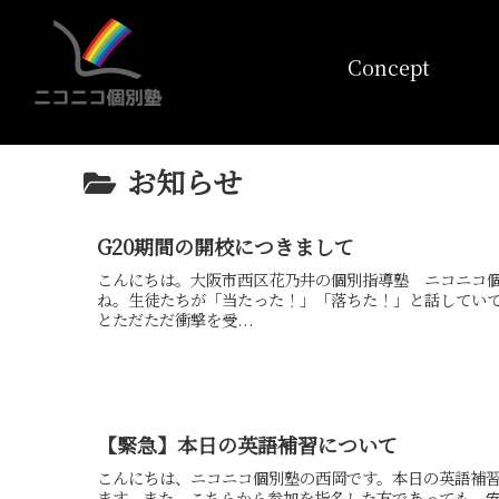
コンセプト
Concept
お知らせ
G20期間の開校につきまして
こんにちは。大阪市西区花乃井の個別指導塾 ニコニコ
ね。生徒たちが「当たった！」「落ちた！」と話してい
とただただ衝撃を受...
【緊急】本日の英語補習について
こんにちは、ニコニコ個別塾の西岡です。本日の英語補
ます。また、こちらから参加を指名した方であっても、