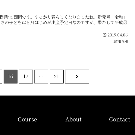
個別塾の西岡です。すっかり春らしくなりましたね。新元号「令和」
うちの子どもは５月はじめが出産予定日なのですが、果たして平成最
2019.04.06
お知らせ
次
16
17
…
21
へ
コース
当塾概要
お問い合わ
Course
About
Contact