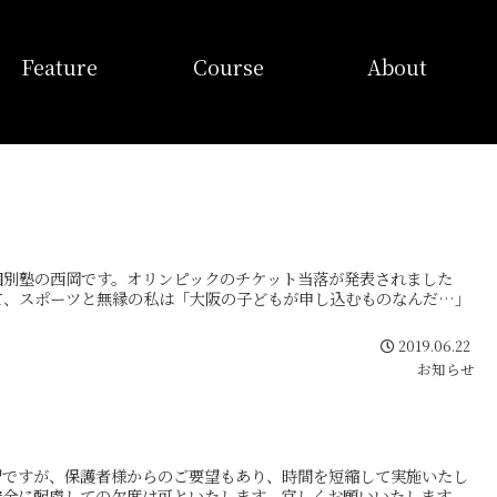
特徴
コース
当塾概要
Feature
Course
About
個別塾の西岡です。オリンピックのチケット当落が発表されました
て、スポーツと無縁の私は「大阪の子どもが申し込むものなんだ…」
2019.06.22
お知らせ
習ですが、保護者様からのご要望もあり、時間を短縮して実施いたし
安全に配慮しての欠席は可といたします。宜しくお願いいたします。