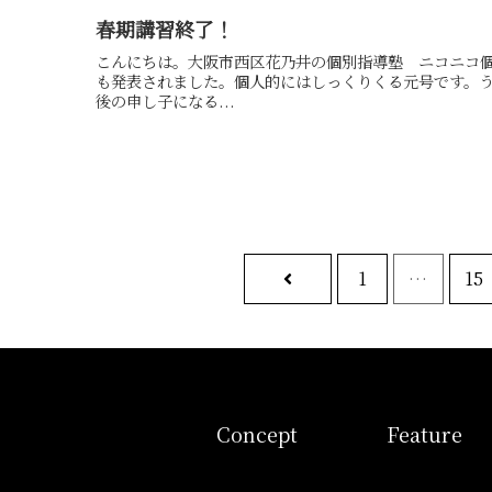
春期講習終了！
こんにちは。大阪市西区花乃井の個別指導塾 ニコニコ
も発表されました。個人的にはしっくりくる元号です。
後の申し子になる...
前
1
…
15
へ
コンセプト
特徴
Concept
Feature