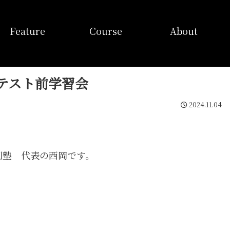
特徴
コース
当塾概要
Feature
Course
About
テスト前学習会
2024.11.04
別塾 代表の西岡です。