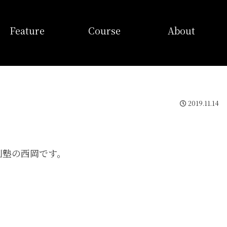
特徴
コース
当塾概要
Feature
Course
About
2019.11.14
別塾の西岡です。