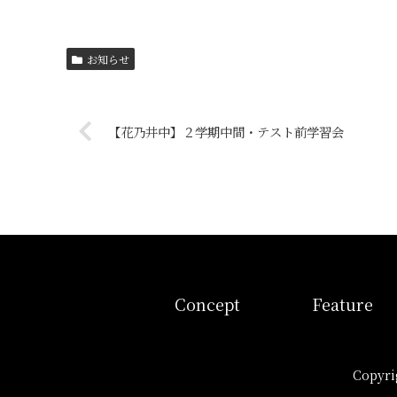
お知らせ
【花乃井中】２学期中間・テスト前学習会
コンセプト
特徴
Concept
Feature
Copyr