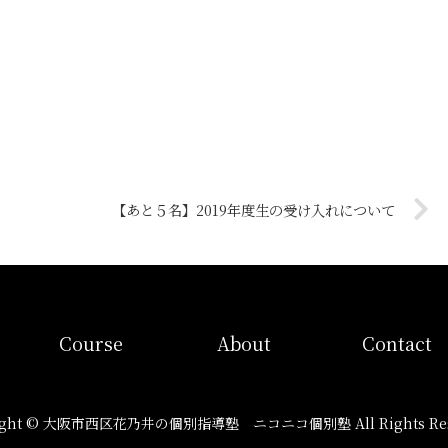
【あと５名】2019年度生の受け入れについて
コース
当塾概要
お問い合わ
Course
About
Contact
ight © 大阪市西区花乃井の個別指導塾 ニコニコ個別塾 All Rights Res