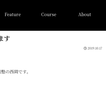
特徴
コース
当塾概要
Feature
Course
About
ます
2019.10.17
別塾の西岡です。