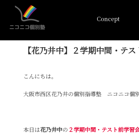
コンセプト
Concept
【花乃井中】２学期中間・テス
こんにちは。
大阪市西区花乃井の個別指導塾 ニコニコ個
本日は
花乃井中
の
２学期中間・テスト前学習