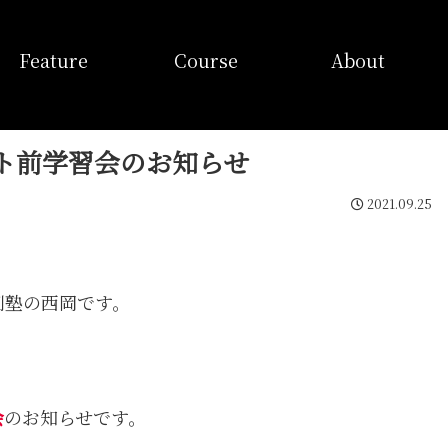
特徴
コース
当塾概要
Feature
Course
About
ト前学習会のお知らせ
2021.09.25
別塾の西岡です。
会
のお知らせです。